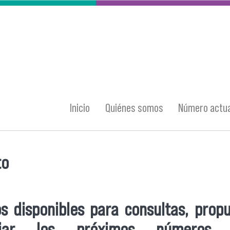
Inicio
Quiénes somos
Número actua
to
entra usted aquí
s disponibles para consultas, prop
ciar los próximos números 