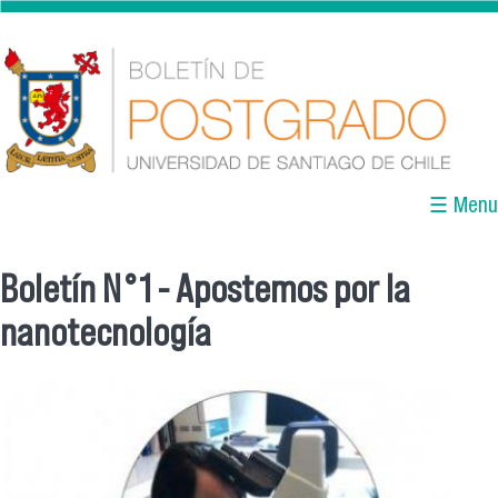
Pasar al contenido principal
☰ Menu
Boletín N°1 - Apostemos por la
Se encuentra usted aquí
nanotecnología