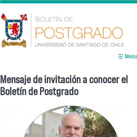
Pasar al contenido principal
☰ Menu
Mensaje de invitación a conocer el
Se encuentra usted aquí
Boletín de Postgrado