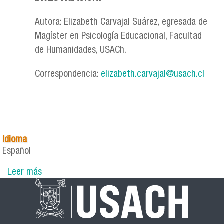
Autora: Elizabeth Carvajal Suárez, egresada de
Magíster en Psicología Educacional, Facultad
de Humanidades, USACh.
Correspondencia:
elizabeth.carvajal@usach.cl
Idioma
Español
Leer más
sobre Boletín N°2 - Rol del Psicólogo/a del
Programa de Integración Escolar de un Centro
Educativo Integrada para Adultos