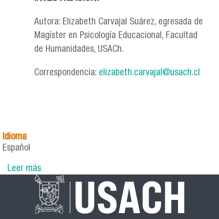
Autora: Elizabeth Carvajal Suárez, egresada de
Magíster en Psicología Educacional, Facultad
de Humanidades, USACh.
Correspondencia:
elizabeth.carvajal@usach.cl
Idioma
Español
Leer más
sobre Boletín N°2 - Rol del Psicólogo/a del
Programa de Integración Escolar de un Centro
Educativo Integrada para Adultos