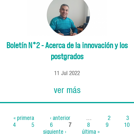
Boletín N°2 - Acerca de la innovación y los
postgrados
11
Jul
2022
ver más
« primera
‹ anterior
…
2
3
4
5
6
7
8
9
10
Páginas
siguiente ›
última »